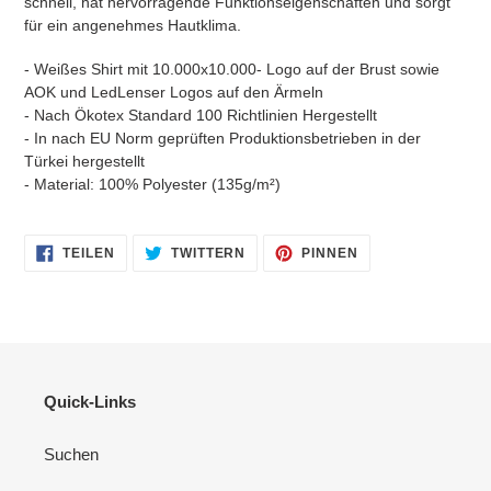
schnell, hat hervorragende Funktionseigenschaften und sorgt
für ein angenehmes Hautklima.
- Weißes Shirt mit 10.000x10.000- Logo auf der Brust sowie
AOK und LedLenser Logos auf den Ärmeln
- Nach Ökotex Standard 100 Richtlinien Hergestellt
- In nach EU Norm geprüften Produktionsbetrieben in der
Türkei hergestellt
- Material: 100% Polyester (135g/m²)
AUF
AUF
AUF
TEILEN
TWITTERN
PINNEN
FACEBOOK
TWITTER
PINTEREST
TEILEN
TWITTERN
PINNEN
Quick-Links
Suchen