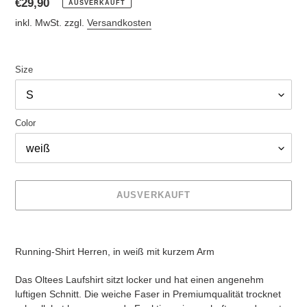
Normaler
€29,90
AUSVERKAUFT
Preis
inkl. MwSt. zzgl.
Versandkosten
Size
Color
AUSVERKAUFT
Produkt
wird
Running-Shirt Herren, in weiß mit kurzem Arm
zum
Warenkorb
Das Oltees Laufshirt sitzt locker und hat einen angenehm
hinzugefügt
luftigen Schnitt. Die weiche Faser in Premiumqualität trocknet