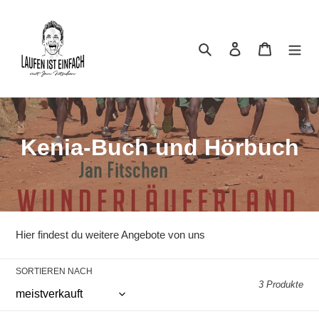
Direkt
zum
Inhalt
Suchen
Einloggen
Warenkor
K
Kenia-Buch und Hörbuch
a
t
e
Hier findest du weitere Angebote von uns
g
SORTIEREN NACH
o
3 Produkte
r