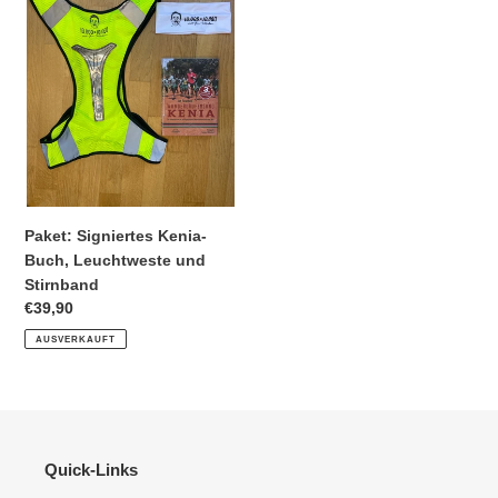
Buch,
Leuchtweste
und
Stirnband
Paket: Signiertes Kenia-
Buch, Leuchtweste und
Stirnband
Normaler
€39,90
Preis
AUSVERKAUFT
Quick-Links