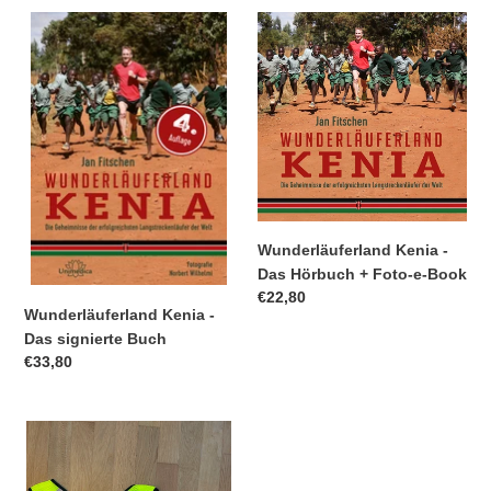
i
Wunderläuferland
Wunderläuferland
Kenia
Kenia
e
-
-
Das
Das
:
signierte
Hörbuch
Buch
+
Foto-
e-
Book
Wunderläuferland Kenia -
Das Hörbuch + Foto-e-Book
Normaler
€22,80
Wunderläuferland Kenia -
Preis
Das signierte Buch
Normaler
€33,80
Preis
Paket:
Signiertes
Kenia-