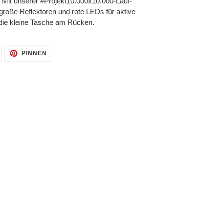
. Mit unserer #Projekt10.000x10.000-Lauf-
große Reflektoren und rote LEDs für aktive
h die kleine Tasche am Rücken.
AUF
AUF
PINNEN
TWITTER
PINTEREST
TWITTERN
PINNEN