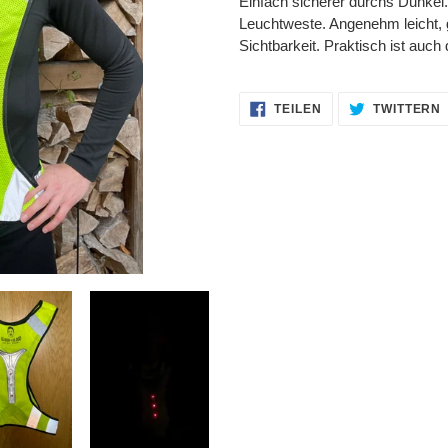
Einfach sicherer durchs Dunkel
zum
Leuchtweste. Angenehm leicht, 
Warenkorb
Sichtbarkeit. Praktisch ist auc
hinzugefügt
AUF
TEILEN
TWITTERN
FACEBOOK
TEILEN