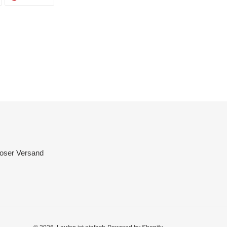
TWITTER
PINTEREST
TWITTERN
PINNEN
loser Versand