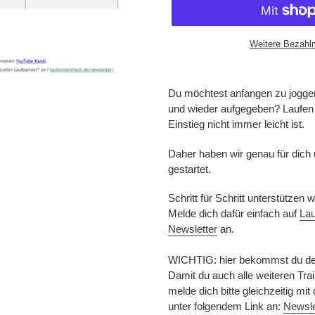
Weitere Bezahl
Produkt
wird
Du möchtest anfangen zu joggen?
zum
und wieder aufgegeben? Laufen i
Warenkorb
Einstieg nicht immer leicht ist.
hinzugefügt
Daher haben wir genau für dich
gestartet.
Schritt für Schritt unterstützen
Melde dich dafür einfach auf
Lau
Newsletter
an.
WICHTIG: hier bekommst du den
Damit du auch alle weiteren Tr
melde dich bitte gleichzeitig m
unter folgendem Link an:
Newslet